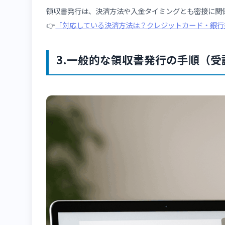
決済記録との連携
発行可否フラグ
PDF生成機能
ログイン機能／マイページ
差し込み情報機能
発行制御・再発行管理
これらによって、受講者は操作画面からクリック
領収書発行は、決済方法や入金タイミングとも密
👉
「対応している決済方法は？クレジットカー