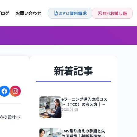
お知らせ
ブログ
お問い合わせ
資料請求
まずは
新着記事
解説
eラーニング導入の
ト（TCO）の考え
ステム費用＋教材
2026.08.05
運用工数で見積も
率を両立するための設計ポ