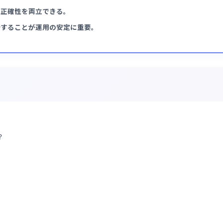
がログイン後に領収書PDFを即時発行・ダウンロード可能。
利便性と正確性を両立できる。
確に設計することが運用の安定に重要。