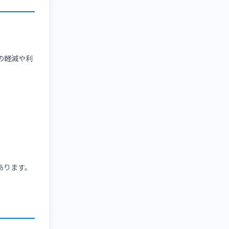
あります。
供しており、利用者側で発
くなります。
もに運営負荷の軽減や利