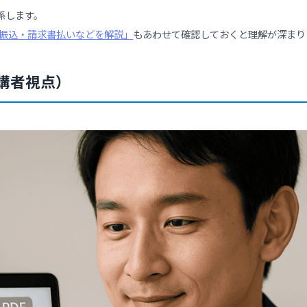
誰がいつどの講座を購入したかを記録しておく
領収書発行対象かどうか、発行済かどうかを管理
領収書のデザイン・書式をもとにPDFを自動生成
受講者が自分の購入履歴にアクセスできる画面
宛名・金額・日付など可変情報を差し込む仕組み
一度しか発行できないよう制御、再発行可否設定など
操作でPDF領収書を取得することが可能です。
接に関係します。
ド・銀行振込・請求書払いなどを解説」
もあわせて確認しておく