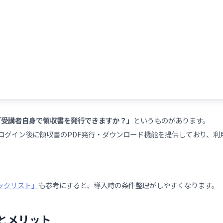
するのか？
成要素）
ツ