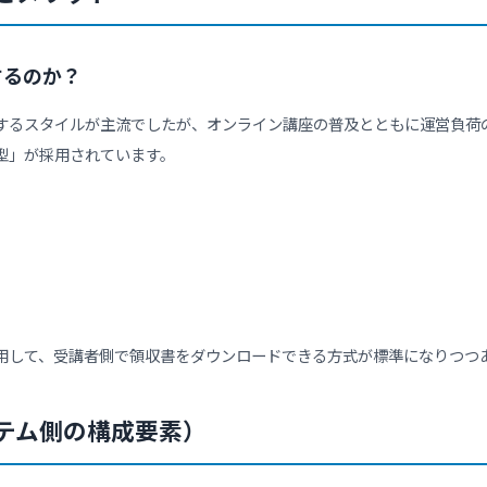
問に、
「受講者自身で領収書を発行できますか？」
というものが
自身がログイン後に領収書のPDF発行・ダウンロード機能を提
て、
るチェックリスト」
も参考にすると、導入時の条件整理がしやす
る理由とメリット
ようにするのか？
・郵送するスタイルが主流でしたが、オンライン講座の普及とと
身発行型」が採用されています。