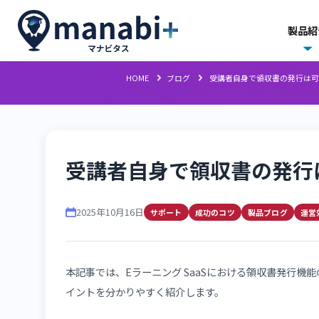
HOME
ブログ
受講者自身で領収書の
受講者自身で領収書の
2025年10月16日
サポート
成功のコツ
製品ブロ
本記事では、Eラーニング SaaSにおける領収