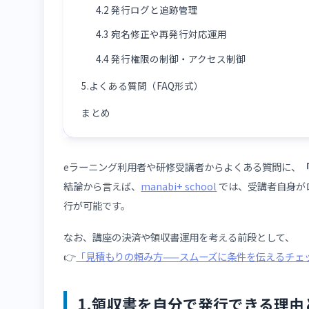
1.1 なぜ受講者自身で発行できるように
2.領収書発行機能の仕組み（システム側の構
3.一般的な領収書発行の手順（受講者視点）
4.システム設計時の運用ポリシーと設計のコ
4.1 発行対象と除外設定
4.2 発行ログと追跡管理
4.3 宛名修正や再発行対応運用
4.4 発行権限の制御・アクセス制御
5.よくある質問（FAQ形式）
まとめ