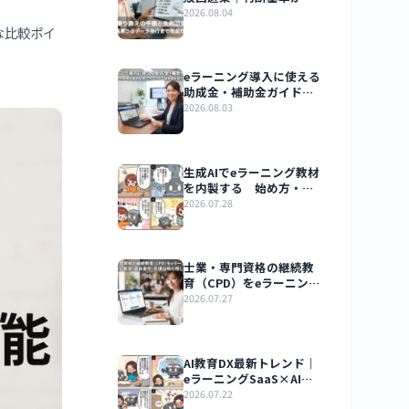
LMS乗り換えの手
敗回避策｜判断基
データ移行まで完
2026.08.04
ド
ム選定の重要な比較ポイ
eラーニング導入に
助成金・補助金ガ
人材開発支援助成
2026.08.03
ンライン研修費を
生成AIでeラーニ
を内製する 始め
質担保・著作権の
2026.07.28
士業・専門資格の
育（CPD）をeラ
で｜単位管理・更
2026.07.27
件・受講証明の残