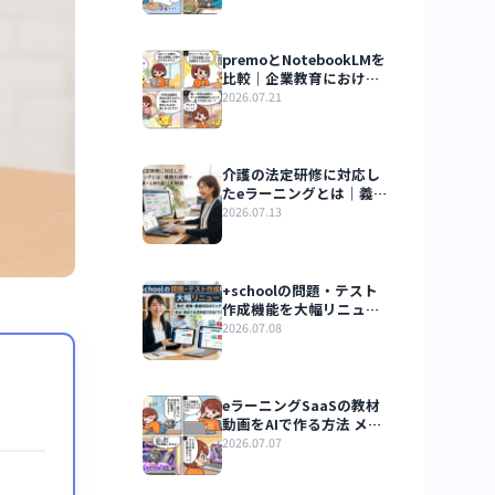
AI教育DX最新トレ
eラーニングSaaS×
ージェントで変わ
2026.07.22
体験
premoとNotebo
比較｜企業教育に
学習管理の違い
2026.07.21
介護の法定研修に
たeラーニングとは
化研修・受講記録・
2026.07.13
選びを解説
+schoolの問題・
作成機能を大幅リ
アル！｜数式・画
2026.07.08
画対応のリッチな