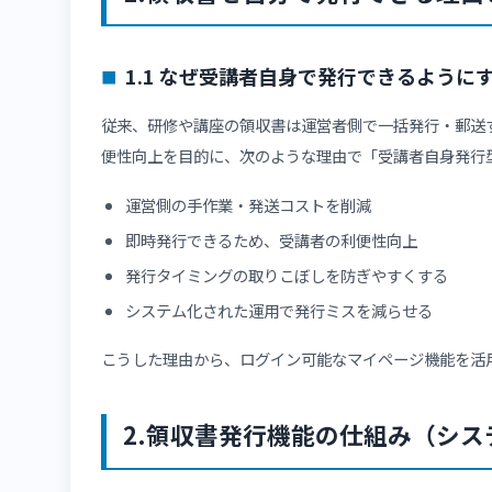
eラーニング利用者や研修受講者からよくある質
結論から言えば、
manabi+ school
では、受講者
行が可能です。
なお、講座の決済や領収書運用を考える前段とし
👉
「見積もりの頼み方——スムーズに条件を伝え
1.領収書を自分で発行でき
1.1 なぜ受講者自身で発行できる
従来、研修や講座の領収書は運営者側で一括発行
便性向上を目的に、次のような理由で「受講者自