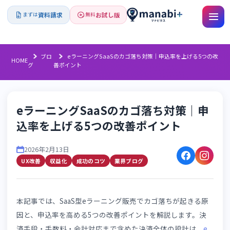
資料請求
お試し版
まずは
無料
ブロ
eラーニングSaaSのカゴ落ち対策｜申込率を上げる5
HOME
グ
善ポイント
eラーニングSaaSのカゴ落ち対策｜
込率を上げる5つの改善ポイント
2026年2月13日
UX改善
収益化
成功のコツ
業界ブログ
本記事では、SaaS型eラーニング販売でカゴ落ちが起きる