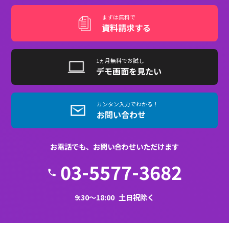
新着記事
eラーニング導入の総コスト（TCO）の考え方｜シ
ステム費用＋教材制作＋運用工数で見積もる
2026.08.05
LMS乗り換えの手順と失敗回避策｜判断基準からデ
ータ移行まで完全ガイド
2026.08.04
eラーニング導入に使える助成金・補助金ガイド｜
人材開発支援助成金でオンライン研修費を抑える
2026.08.03
生成AIでeラーニング教材を内製する 始め方・品
質担保・著作権の注意点
2026.07.28