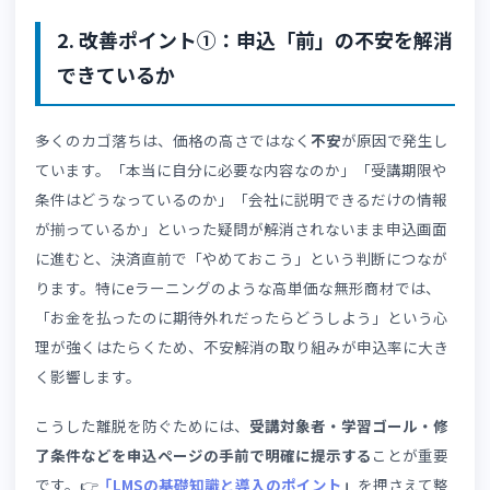
無形商材で品質が
受講前に内容を体験できず、
見えない
「本当に役立つのか」が判断し
にくい
「研修の効果がな
業務・研修目的の導入が多く、
かったら…」とい
「効果がなかったら」という心
う不安が大きい
理がブレーキになる
社内手続きのハー
法人購入では経費申請や決裁が
ドルが高い
必要で、手続きの途中で止まり
やすい
ここからは、こうしたカゴ落ちを防ぐための5つの改善ポ
ントを紹介します。
2. 改善ポイント①：申込「前」の不安を解