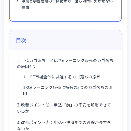
ECカゴ落ちの基本と、eラーニング販売で離脱が起きや
すい4つの原因
購入前/購入後の不安解消・導線改善・決済最適化な
ど、申込率を高める5つの改善ポイント
販売と学習管理の一体化がカゴ落ち対策に欠かせない
理由
目次
1.「ECカゴ落ち」とは？eラーニング販売のカゴ落ち
の原因4つ
1-1.EC市場全体に共通するカゴ落ちの原因