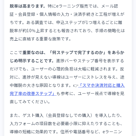
理して、漏れなく設計しましょう。
たとえば、「このコースは○○業界の実務経験3年以上の
を対象としています」「全10章・修了テスト合格で認定証
発行します」といった具体的な情報があるだけで、受講者
安心して購入に進めます。あわせて、FAQ（よくある質問
セクションを設けたり、受講者の声や導入事例を掲載した
することも、不安解消に大きな効果を発揮します。無料の
験版やサンプル動画を用意できれば、コンテンツの品質を
前に確認してもらえてより効果的です。他、返金保証や満
度データの掲載も不安解消に有効です。
3. 改善ポイント②：申込〜決済までの導線
長すぎないか