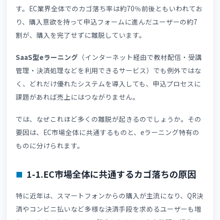
ス全体」の問題
1.「ECカゴ落ち」とは？eラーニング販売
カゴ落ちの原因4つ
「
ECカゴ落ち」
とは、
「商品を選び、申込や購入手続きに
んだにもかかわらず、途中で離脱してしまうこと」
を指し
す。EC業界全体でのカゴ落ち率は約70％前後ともいわれて
り、購入意欲を持って申込フォームに進んだユーザーの約7
割が、購入を完了せずに離脱しています。
SaaS型eラーニング
（インターネット経由で教材配信・受
管理・決済処理などを利用できるサービス）でも例外では
く、どれだけ優れたシステムを導入しても、申込プロセス