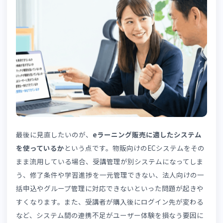
できているか
申込を完了したあと、「いつから受講できるのか」「どう
ってログインするのか」「困ったときのサポート体制はあ
のか」が分からないと、ユーザーの不安は解消されません
eラーニングは無形商材のため、購入後に手元に届く「モ
ノ」がなく、購入〜利用開始までのプロセスが見えにくい
いう特徴があります。この
「購入後のブラックボックス感
が、申込を躊躇させる隠れた要因になっている
のです。
こうした不安を取り除くには、申込ページ上に「購入後の
れ」をステップ形式で図示したり、「決済完了後すぐにロ
インURLをメールでお届けします」「最短○分で受講開始
きます」といった具体的な情報を明記したりすると効果的
す。また、サポート窓口の連絡先や対応時間帯を明示して