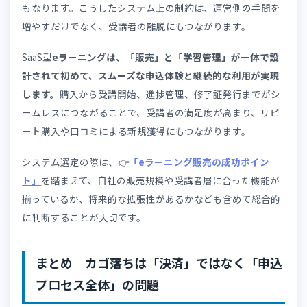
くことで、「万が一のときも相談できる」という安心感に
つながります。👉
「利用開始までの期間と流れ」
を参考に
購入前の段階で受講開始後のイメージを持ってもらう設計
心がけてみてください。
6. 改善ポイント⑤：
eラーニングSaaSで販
と学習管理を一体化できているか