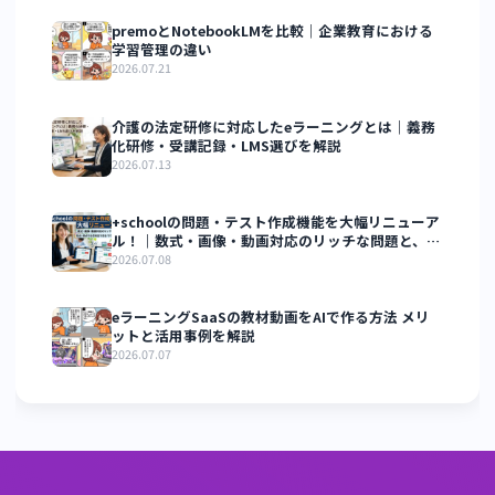
後
初回ログイン
示・リマインド配信
率
（④）
当社の
manabi+ school
は、カゴ落ちを配慮してこの度楽
PayとPayPayに対応しました。詳しくは👉
「EC機能とLMS
一体化しているmanabi+ schoolのメリット」
をご覧くだ
い。
当社の
manabi+ school
は、LMS(問題登録、動画配信、課
システム等)やフロントサイト、レイアウトを自由に設定で
る
FSE(Flex Site Engine)
を搭載したサービスです。eラー
ングを始めたい方は、ぜひ当社にご相談ください。