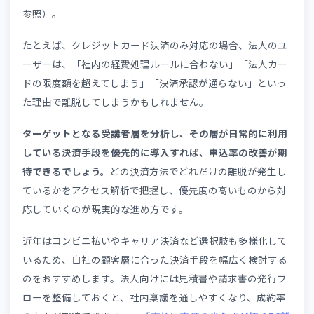
また、ゲスト購入（会員登録なしでの購入）を導入したり
入力フォームの項目数を必要最小限に抑えたりすることも
導線の短縮に効果的です。住所や電話番号など、eラーニン
グ受講に直接関係のない情報の入力を省略するだけで、完
率が改善するケースは少なくありません。加えて、自動入
機能への対応やスマートフォンでの操作性の最適化も、離
率を下げるうえで欠かせない要素です。入力中にエラーが
生した際のメッセージを分かりやすくすることも、離脱防
の重要なポイントです。
4. 改善ポイント③：
決済方法のミスマッチ
離脱を招いていないか
SaaS型
eラーニングでは、支払い方法の選択肢が少ないこ