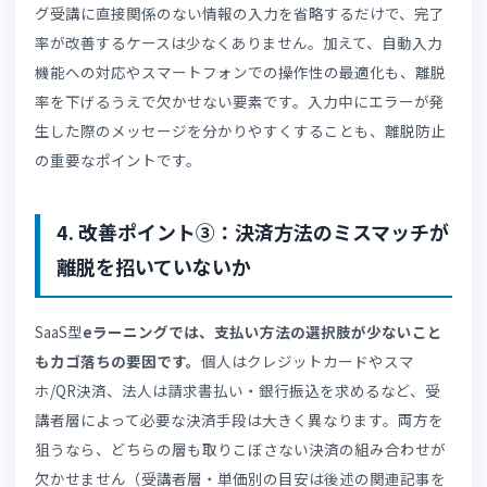
eラーニングSaaSの申込完了までのステップが多いほど、
脱率は高まります。
特にeラーニング販売では、メール認
証・会員登録・個人情報の入力・決済手続きと工程が増え
ちです。ある調査では、申込ステップが1つ増えるごとに
脱率が約10％上昇するとも報告されており、手順の簡略化
売上に直結する重要な施策です。
ここで
重要なのは、「何ステップで完了するのか」をあら
じめ明示することです。
進捗バーやステップ番号を表示す
だけでも、ユーザーの心理的負担は大幅に軽減されます。
対に、進捗が見えない導線はユーザーにストレスを与え、
中離脱の大きな原因となります。👉
「スマホ決済対応と購
完了率の改善ステップ」
も参考に、ユーザー視点で導線を
直してみてください。