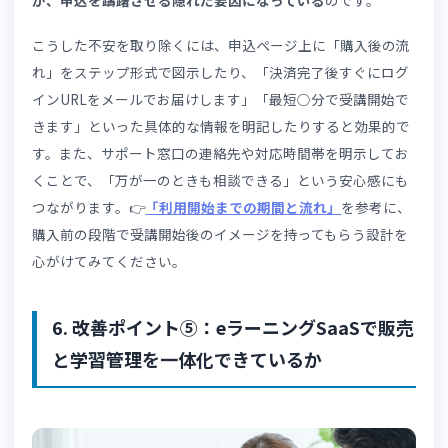
ているかをアクセス解析で把握し、優先度の高いものから
応していくのが現実的な進め方です。
近年はコンビニ払いやキャリア決済など選択肢も多様化し
いるため、自社の顧客層に合った決済手段を幅広く検討す
のをおすすめします。法人向けには見積書や請求書の発行
ローを整備しておくと、社内稟議を通しやすくなり、成約
の向上が期待できます。👉
「支払い方法の少なさが招くEC
脱の実態」
を踏まえて、ターゲットに合った決済手段を検
してみてください。
なお👉
「3Dセキュアでカゴ落ち？」
の対策についてはこち
らで解説があるので是非参考にしてみてください。
5. 改善ポイント④：
申込「後」の不安を解