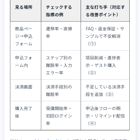
エラーの問題ではありません。購入して本当によいのか？
いう不安が解消されない、導線が分かりにくい、申込後の
れが見えないといった
申込プロセス上の課題
が、離脱の根
原因となっています。裏を返せば、これらの課題を一つず
解消することで、申込率は確実に改善できるということで
す。
申込率を高めるためには、以下の5点を見直すことが重要
す。
申込前の不安を解消する
申込〜決済の導線を短くする
決済方法のミスマッチをなくす
申込後の流れをユーザーに見せる
販売と学習管理を一体化する