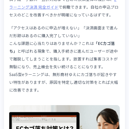
因と、申込率を高める5つの改善ポイントを解説します。決
済手段・手数料・会計対応まで含めた決済全体の設計は、
ラーニング決済 完全ガイド
で俯瞰できます。自社の申込プ
セスのどこを改善すべきかが明確になっているはずです。
「アクセスはあるのに申込が増えない」「決済画面まで進
だ形跡はあるのに購入完了していない」
こんな課題に心当たりはありませんか？これは
「ECカゴ落
ち」
と呼ばれる現象で、購入手続きに進んだユーザーが途
で離脱してしまうことを指します。放置すれば集客コスト
無駄になり、売上機会を失い続けることになります。
SaaS型eラーニングは、無形商材ゆえにカゴ落ちが起きや
い特性がありますが、原因を特定し適切な対策をとれば大
に改善できます。