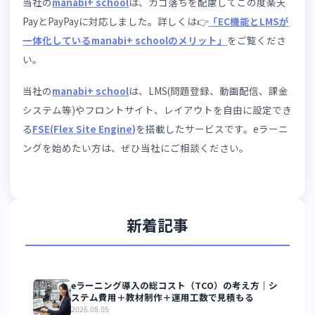
SaaS型eラーニング市場が拡大する今、「売れる講座」と
「売れない講座」の差は、コンテンツの質だけでなく、申
体験の設計にも現れ始めています。
カゴ落ち対策は一度実
して終わりではなく、アクセス解析やユーザーからのフィ
ドバックをもとに継続的に改善していくことが求められま
す。
離脱が発生しているポイントを数値で把握し、仮説を
てて改善策を実行し、その効果を検証するというPDCAサ
クルを回すことで、申込率は着実に向上していきます。ユ
ザー目線で購入プロセスを見直し、一つひとつの改善を積
重ねることが、成果につながる第一歩です。あわせて、離
したユーザーへのリマインドメール配信も有効な施策です
なお、どこで離脱が起きているかは感覚ではなく数値で把
するのが近道です。GA4などのアクセス解析で、次のポイ
トを継続的にウォッチしましょう。