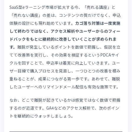
計されて初めて、スムーズな申込体験と継続的な利用が実
します。
購入から受講開始、進捗管理、修了証発行までが
ームレスにつながることで、受講者の満足度が高まり、リ
ート購入や口コミによる新規獲得にもつながります。
システム選定の際は、👉
「eラーニング販売の成功ポイン
ト」
を踏まえて、自社の販売規模や受講者層に合った機能
揃っているか、将来的な拡張性があるかなども含めて総合
に判断することが大切です。
まとめ｜カゴ落ちは「決済」ではなく「
申
プロセス全体
」の問題
eラーニング販売におけるECカゴ落ちは、単なる価格や決