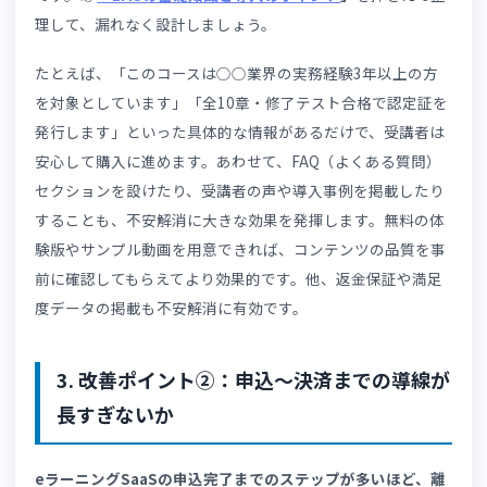
できているか
多くのカゴ落ちは、価格の高さではなく
不安
が原因で発生
ています。「本当に自分に必要な内容なのか」「受講期限
条件はどうなっているのか」「会社に説明できるだけの情
が揃っているか」といった疑問が解消されないまま申込画
に進むと、決済直前で「やめておこう」という判断につな
ります。特にeラーニングのような高単価な無形商材では
「お金を払ったのに期待外れだったらどうしよう」という
理が強くはたらくため、不安解消の取り組みが申込率に大
く影響します。
こうした離脱を防ぐためには、
受講対象者・学習ゴール・
了条件などを申込ページの手前で明確に提示する
ことが重
です。👉
「LMSの基礎知識と導入のポイント
」
を押さえて