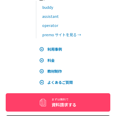
点・得点で合否判定できる「テストマスタ」
2026.07.08
eラーニングSaaSの教材動画をAIで作る方法 メリ
ットと活用事例を解説
2026.07.07
まずは無料で
資料請求する
1ヵ月無料でお試し
デモ画面を見たい