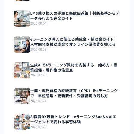
見る場所
チェックする
主な打ち手（対応す
指標の例
る改善ポイント）
商品ペー
遷移率・直帰
FAQ・返金保証・サ
ジ→申込
率
ンプルで不安解消
フォーム
（①）
申込フォ
ステップ別の
項目削減・進捗表
ーム内
離脱率・入力
示・ゲスト購入
エラー率
（②）
決済画面
決済手段別の
不足している決済手
離脱率
段を追加（③）
購入完了
受講開始率・
申込後フローの明