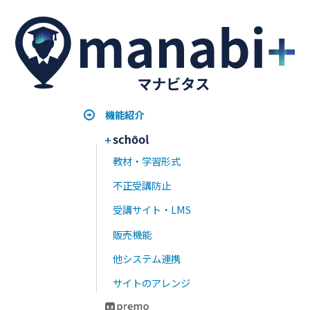
士業・専門資格の継続教育（CPD）をeラーニング
で｜単位管理・更新要件・受講証明の残し方
2026.07.27
AI教育DX最新トレンド｜eラーニングSaaS×AIエ
ージェントで変わる学習体験
2026.07.22
premoとNotebookLMを比較｜企業教育における
学習管理の違い
2026.07.21
介護の法定研修に対応したeラーニングとは｜義務
化研修・受講記録・LMS選びを解説
2026.07.13
+schoolの問題・テスト作成機能を大幅リニューア
ル！｜数式・画像・動画対応のリッチな問題と、配