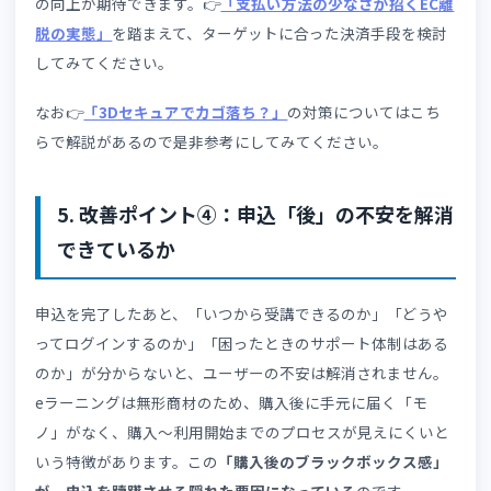
もカゴ落ちの要因です。
個人はクレジットカードやスマ
ホ/QR決済、法人は請求書払い・銀行振込を求めるなど、
講者層によって必要な決済手段は大きく異なります。両方
狙うなら、どちらの層も取りこぼさない決済の組み合わせ
欠かせません（受講者層・単価別の目安は後述の関連記事
参照）。
たとえば、クレジットカード決済のみ対応の場合、法人の
ーザーは、「社内の経費処理ルールに合わない」「法人カ
ドの限度額を超えてしまう」「決済承認が通らない」とい
た理由で離脱してしまうかもしれません。
ターゲットとなる受講者層を分析し、その層が日常的に利
している決済手段を優先的に導入すれば、申込率の改善が
待できるでしょう。
どの決済方法でどれだけの離脱が発生