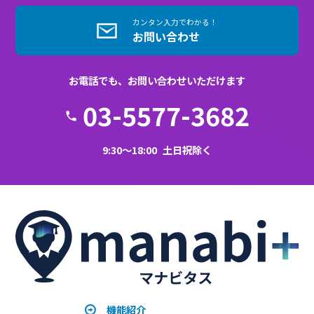
新着記事
eラーニング導入の総コスト（TCO）の考え方｜シ
ステム費用＋教材制作＋運用工数で見積もる
2026.08.05
LMS乗り換えの手順と失敗回避策｜判断基準からデ
ータ移行まで完全ガイド
2026.08.04
eラーニング導入に使える助成金・補助金ガイド｜
人材開発支援助成金でオンライン研修費を抑える
2026.08.03
生成AIでeラーニング教材を内製する 始め方・品