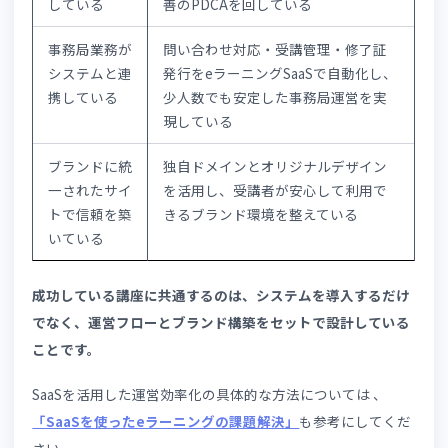
機能
内容
運営上の効果
学習管理
受講者ごとの学習
適切なフォローが
機能
進捗を把握
実施できる
テスト・
演習の実施・結果
学習成果の把握と
問題演習
集計
合格率向上につな
機能
がる
レポート
受講率・修了率の
講座改善の判断材
機能
分析
料として活用でき
る
事務処
申込管理から修了
手作業による対応
理・修了
証の自動発行まで
漏れを防ぎ工数を
証発行機
一元管理
削減できる