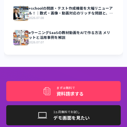
は、教材のオンライン化だけに注力し、運営フロー全体を
計しないまま運用を始めてしまうことにあります。受講者
理・問い合わせ対応・事務局業務の属人化など、現場で繰
返される課題の多くは、仕組みを整えることで防げます。
学習状況の可視化・事務処理の自動化・フローの標準化に
え、独自ドメインやノーコードのサイトアレンジによるブ
ンド戦略まで組み合わせることで、運営効率と受講者から
信頼の両立が実現できるでしょう。
当社の
manabi+ school
は、LMS(問題登録、動画配信、課
システム等)やフロントサイト、レイアウトを自由に設定で
る
FSE(Flex Site Engine)
を搭載したサービスです。eラー
ングを始めたい方は、ぜひ当社にご相談ください。