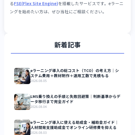
特徴
具体的な取り組み
運営ルールが
受講登録から修了証発行までのフロ
標準化されて
ーが文書化されており、担当者が変わ
いる
っても対応品質が均一に保たれている
学習データを
受講率・進捗・テスト結果を定期的
定期的に確認
に分析し、問題の早期発見と教材改
している
善のPDCAを回している
事務局業務が
問い合わせ対応・受講管理・修了証
システムと連
発行をeラーニングSaaSで自動化し、
携している
少人数でも安定した事務局運営を実
現している
ブランドに統
独自ドメインとオリジナルデザイン