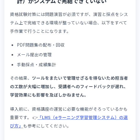
2-3.失敗例③：事務業務（申込・アカウン
発行・修了証）がシステムで完結できてい
い
オンライン化後も、受講申込の受付・アカウント発行・修
証発行などの事務業務が、Excelやメールで管理されている
ースがあります。
その原因は、
システムが資格講座の運営要件に対応してい
いからです。ツールをまたいで管理せざるを得ないうえに
資格講座によって修了条件が異なるため、手作業による対
漏れが起きやすくなります。
なお、当社
manabi+ school
には👉
「メモ機能」
という受
者には閲覧できない管理機能があり、これを活用すると、