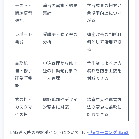
ランドに合ったeラーニングサイトを構築できます。
4-1.独自ドメインで受講者の信頼を得る
SaaS型eラーニングの中には、自社ドメインでeラーニング
イトを運用できるものがあります。「外部の見知らぬサー
ス」のURLではなく、自社サイトと同じドメインで学習画
が表示される方が受講者も安心です。
資格講座は受講料の
払いや個人情報の登録が伴うため、ドメインの信頼性が受
決定と集客の両面に影響します。
4-2.ノーコードでサイトをブランドに合わ
てアレンジする
プログラミングの知識がなくても、担当者自身でロゴ・カ
ーテーマ・ページ構成を自社ブランドに合わせて設定でき