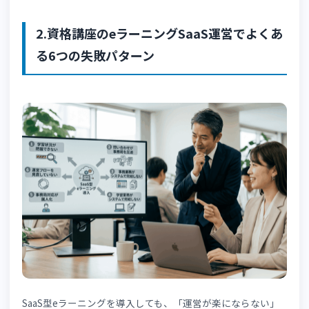
学習進捗の管理
問題演習の実施・採点
修了判定・修了証の発行
受講申込・アカウント発行などの事務処理
問い合わせ対応・事務局運営
特に「事務局運営」は盲点になりやすく、
申込受付・支払
確認・問い合わせ対応・修了証発行を仕組みごと見直さな
れば、オンライン化のメリットは限定的なものになってし
います。
👉
「eラーニング学習管理システム導入に失敗す
企業の特徴」
も参考にしてください。
2.資格講座のeラーニングSaaS運営でよく
る6つの失敗パターン