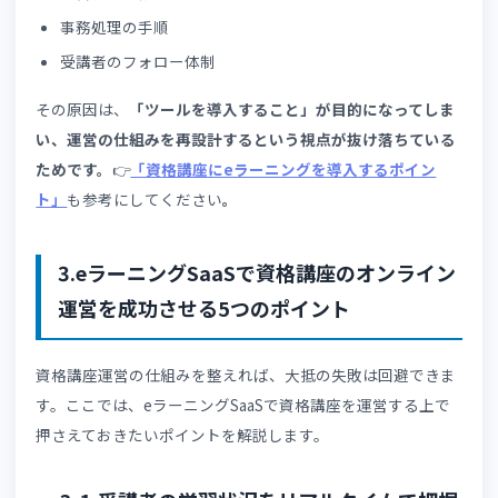
の工数が大幅に増加し、受講者へのフィードバックが遅れ
学習効果にも影響を及ぼしかねません。
導入前に、資格講座の運営に必要な機能がそろっているか
重要です。
👉
「LMS（eラーニング学習管理システム）の
び方」
も参考にしてください。
2-5.失敗例⑤：事務局対応が属人化する
対面運営であれば、担当者間で自然と情報共有される場面
生まれます。しかし
SaaS型eラーニングの資格講座運営で
は、対面の接点が減り、問い合わせ対応履歴や運営ノウハ
がメールや個人の記録に分散したまま文書化されにくくな
ます。
その結果、担当者が不在のとき業務が止まる、引き継ぎに