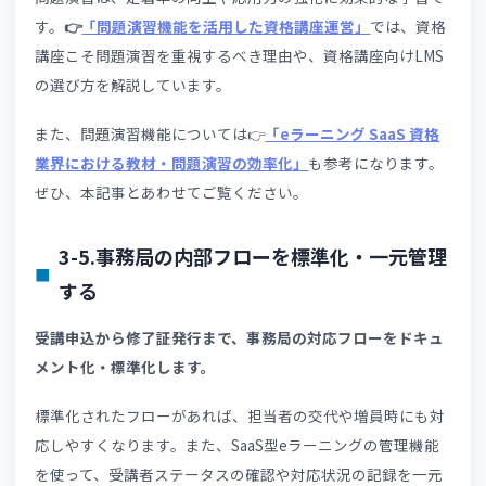
については
👉
「eラーニング SaaS ログ活用」
も参考にし
ください。
3-2.問い合わせ件数を減らす仕組みを作る
受講者向けのFAQや運営担当者用の回答マニュアルを整備
て、問い合わせ件数を減らします。
また、受講開始や修了
件の案内など、受講者が迷いやすいタイミングで自動メー
通知を送れば、受講者は問い合わせることなく疑問を解消
きます。
3-3.運営業務・事務処理を自動化する
受講登録・修了判定・修了証発行などの定型業務は自動化
きます。
SaaS型eラーニングを使うと、受講申込から修了