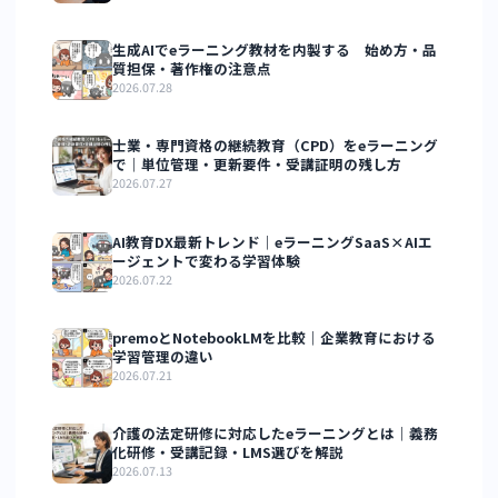
一されたサイ
を活用し、受講者が安心して利用で
トで信頼を築
きるブランド環境を整えている
いている
成功している講座に共通するのは、システムを導入するだ
でなく、運営フローとブランド構築をセットで設計してい
ことです。
SaaSを活用した運営効率化の具体的な方法については 、
「SaaSを使ったeラーニングの課題解決」
も参考にしてく
さい。
7.まとめ
資格講座のeラーニングSaaS運営が失敗する根本的な理由