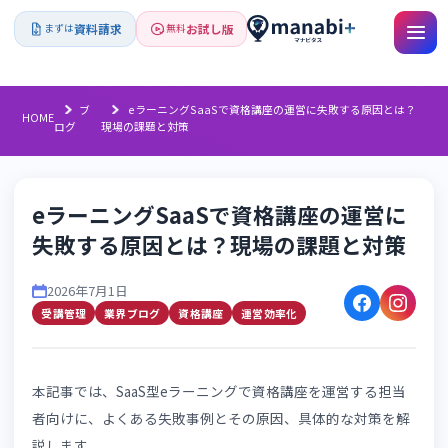
資料請求
お試し版
まずは
無料
ブ
eラーニングSaaSで資格講座の運営に失敗する原因と
HOME
ログ
現場の課題と対策
eラーニングSaaSで資格講座の運営
失敗する原因とは？現場の課題と対
2026年7月1日
受講管理
業界ブログ
資格講座
運営効率化
本記事では、SaaS型eラーニングで資格講座を運営する担