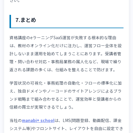
能
拡張性・
機能追加やデザイ
講座拡大や運営方
カスタマ
ン変更に対応
法の変更に柔軟に
イズ性
対応できる
LMS導入時の検討ポイントについては👉
「eラーニング Sa
の選び方」
も参考にしてください。
6.オンライン運営がうまくいっている資格
座に共通する特徴
オンライン運営に成功している資格講座には、以下のよう
共通点があります。