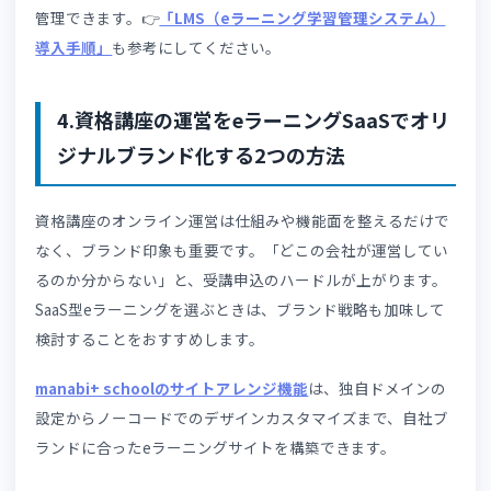
発行までの一連の事務フローをシステム上で完結させられ
す。特に受講者数が多い講座では、事務作業の自動化が大
な業務削減につながります。
3-4.問題演習の採点・集計をシステムで自
化する
SaaS型eラーニングの資格講座は、問題演習の採点・集計
自動化して担当者の工数を削減できます。
問題演習の質が
格率に直結するため、自動化して空いた分の時間を受講者
のフィードバックに充てれば、より質の高い学習サポート
実現できます。
問題演習は、定着率の向上や応用力の強化に効果的な学習
す。
👉
「問題演習機能を活用した資格講座運営」
では、資