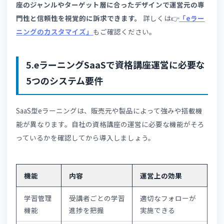
管理できます。👉
「LMS（eラーニング学習管理システム
導入手順」
も参考にしてください。
4.資格講座の運営をeラーニングSaaSでオ
ジナルブランド化する2つの方法
資格講座のオンライン運営は仕組みや機能面を整えるだけ
なく、ブランド印象も重要です。「どこの会社が運営して
るのか分からない」と、受講申込のハードルが上がります
SaaS型eラーニングを選ぶときは、ブランド戦略も加味し
検討することをおすすめします。
manabi+ schoolのサイトアレンジ機能
は、独自ドメイン
設定からノーコードでのデザインカスタマイズまで、自社