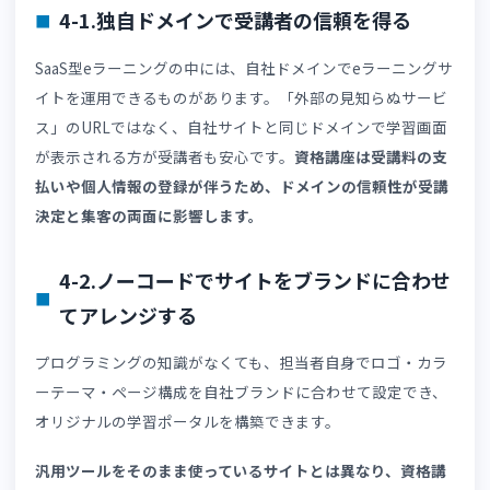
講座こそ問題演習を重視するべき理由や、資格講座向けLM
の選び方を解説しています。
また、問題演習機能については👉
「eラーニング SaaS 資
業界における教材・問題演習の効率化」
も参考になります
ぜひ、本記事とあわせてご覧ください。
3-5.事務局の内部フローを標準化・一元管
する
受講申込から修了証発行まで、事務局の対応フローをドキ
メント化・標準化します。
標準化されたフローがあれば、担当者の交代や増員時にも
応しやすくなります。また、SaaS型eラーニングの管理機
を使って、受講者ステータスの確認や対応状況の記録を一