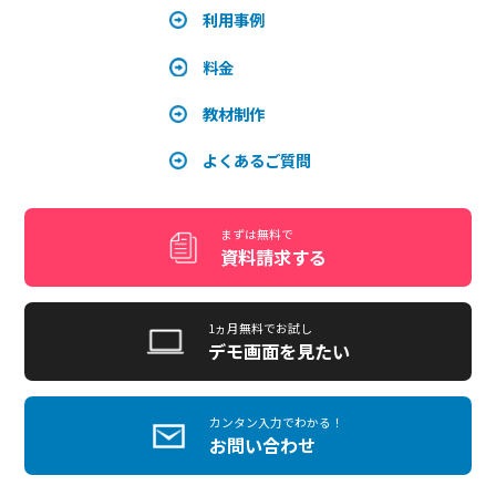
+schoolの問題・テスト作成機能を大幅リニューア
ル！｜数式・画像・動画対応のリッチな問題と、配
点・得点で合否判定できる「テストマスタ」
2026.07.08
eラーニングSaaSの教材動画をAIで作る方法 メリ
ットと活用事例を解説
2026.07.07
まずは無料で
資料請求する
1ヵ月無料でお試し