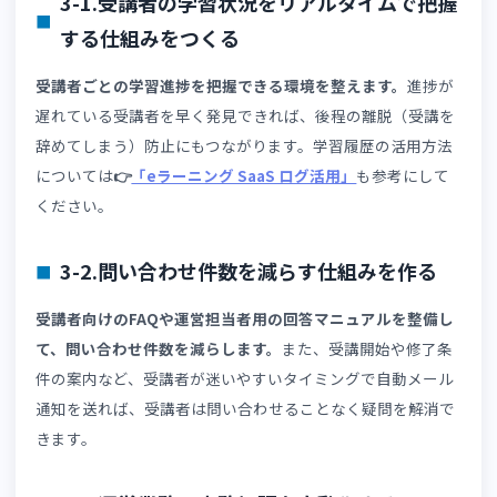
間がかかるといった属人化が起きやすくなります。
2-6.失敗例⑥：教材をオンライン化しただ
で運営フローを見直していない
教材を動画やPDFに変換しただけで、以下のような運営フ
ーが後回しになっているケースは多くあります。
学習管理・修了判定のフロー
事務処理の手順
受講者のフォロー体制
その原因は、
「ツールを導入すること」が目的になってし
い、運営の仕組みを再設計するという視点が抜け落ちてい
ためです。
👉
「資格講座にeラーニングを導入するポイン