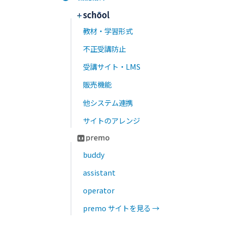
質担保・著作権の注意点
2026.07.28
士業・専門資格の継続教育（CPD）をeラーニング
で｜単位管理・更新要件・受講証明の残し方
2026.07.27
AI教育DX最新トレンド｜eラーニングSaaS×AIエ
ージェントで変わる学習体験
2026.07.22
premoとNotebookLMを比較｜企業教育における
学習管理の違い
2026.07.21
介護の法定研修に対応したeラーニングとは｜義務
化研修・受講記録・LMS選びを解説
2026.07.13