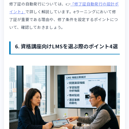
5-2. 問題演習・テスト機能
LMSの問題演習・テスト機能は、理解度確認や模擬試験の
施も可能です。
例えば個人のレベルに合わせた問題を自動出題したり、自
採点したりするLMSなら、テストを実施する業務の負担も
減できます。
テストによって受講者の理解度を正確に把握でき、より適
に個別フォローを行えるでしょう。
5-3. 学習進捗管理
多くのLMSは、受講者の学習状況や学習時間を確認できま
す。