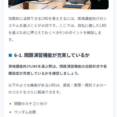
進捗データからは、学習につまずいていたり挫折しそうに
っていたりする受講者がいないか、迅速に把握することが
能です。
学習進捗管理機能によって、受講者の離脱を防ぎ、講座の
続率を高められるでしょう。
5-4. 修了証発行
LMSの修了証発行機能は、条件を満たした受講者へ修了証
自動発行できます。
Excelで修了条件を管理したり、紙で発行したりする運営
法よりも、大幅な効率化につながります。