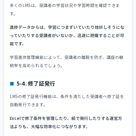
LMSの動画教材配信は、講義動画をオンラインで配信でき
機能です。
動画は、文字や図解だけではイメージしにくい分野を視覚
に理解することに有用です。
また、受講者が時間や場所を問わず学習できる点も大きな
リットといえます。
当社が独自開発した動画プレイヤーは、スマートフォンや
ブレットでも快適に視聴できるよう設計しています。
manabi+ school
は、細やかな速度調整や自動保存、しおり
能など、受講者に効率的な学習を提供する機能が豊富に搭
載。詳しくは
こちら
をご覧ください。