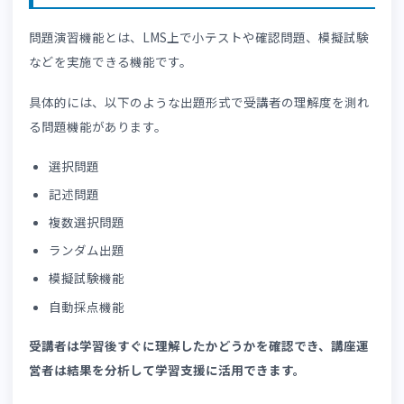
えるほど負担も増加し、講師が本来注力すべき学習支援に
間を割けなくなります。
講座の質を保つには、講師の事務的な業務負担の軽減が求
られるのです。
資格講座をオンライン化した場合にも、運営を安定させる
でにはさまざまな課題があります。👉
「eラーニングSaaS
資格講座の運営に失敗する原因」
では、eラーニングSaaS
活用した運営課題の対策を詳しく解説しています。ぜひ参
にしてみてください。
資格講座の運営に合うLMSの選定を相談したい方は、お気
にお問い合わせください。
今すぐお問い合わせはこちら