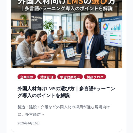
AIエージェント
学習効果向上
製品ブログ
選び方
NotebookLMは教育現場で使える？ハルシネ
ーションリスクをpremoと比較
NotebookLMは教育現場で使えるのか。教材解説AIで
問…
2026年6月22日