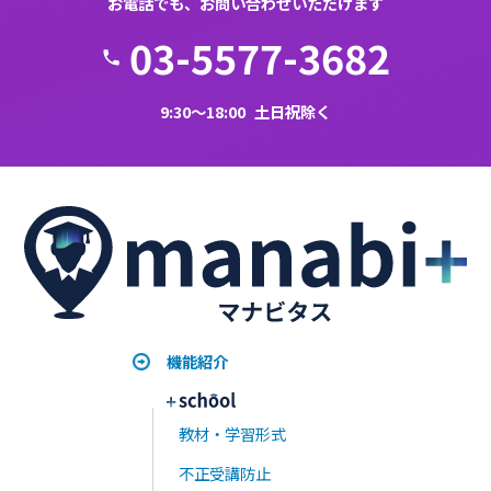
製造・建設・介護など外国人材の採用が進む現場向け
に、多言語対…
2026年6月16日
1
2
3
4
5
次へ »
まずは無料で
資料請求する
1ヵ月無料でお試し
デモ画面を見たい