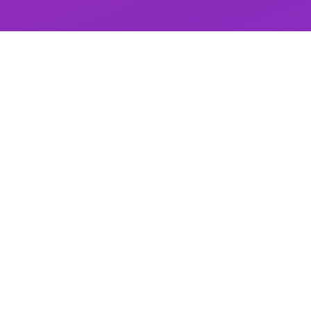
assistant
operator
premo サイトを見る →
利用事例
料金
教材制作
よくあるご質問
まずは無料で
資料請求する