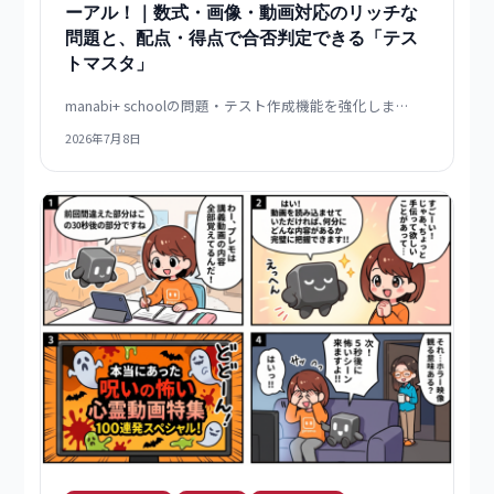
受講管理
学習効果向上
製品ブログ
資格講座
+schoolの問題・テスト作成機能を大幅リニュ
ーアル！｜数式・画像・動画対応のリッチな
問題と、配点・得点で合否判定できる「テス
トマスタ」
manabi+ schoolの問題・テスト作成機能を強化しま…
2026年7月8日