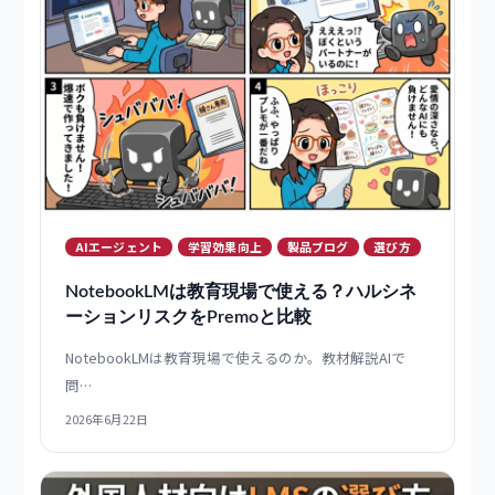
AIエージェント
学習効果向上
業界ブログ
運営効率化
なぜ今、教育業界のeラーニングSaaSでAIエ
ージェントが注目されているのか？背景と導
入メリットを解説
教育業界のeラーニングSaaSでAIエージェントが注目さ
れる…
2026年6月23日