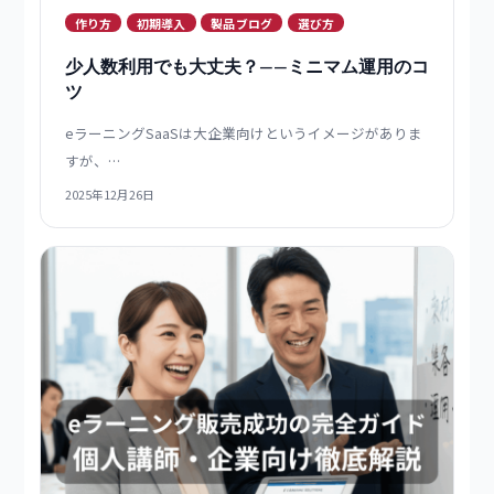
作り方
初期導入
製品ブログ
選び方
少人数利用でも大丈夫？——ミニマム運用のコ
ツ
eラーニングSaaSは大企業向けというイメージがありま
すが、…
2025年12月26日