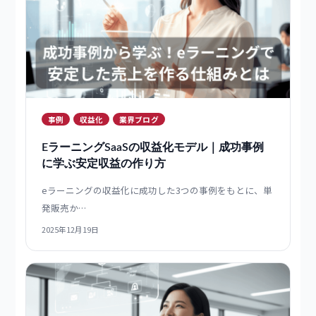
初期導入
比較
製品ブログ
選び方
Eラーニング・LMSの見積もりの頼み方｜条件
を伝える10項目チェックリスト＆依頼テンプ
レート
eラーニングSaaSの導入でつまずきがちな「見積もりの
頼み方…
2025年12月19日