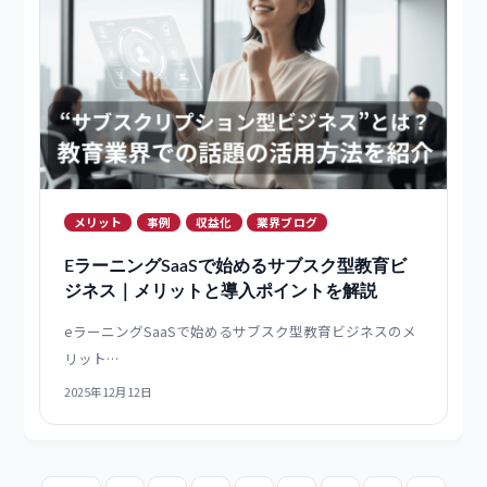
事例
収益化
業界ブログ
EラーニングSaaSの収益化モデル｜成功事例
に学ぶ安定収益の作り方
eラーニングの収益化に成功した3つの事例をもとに、単
発販売か…
2025年12月19日