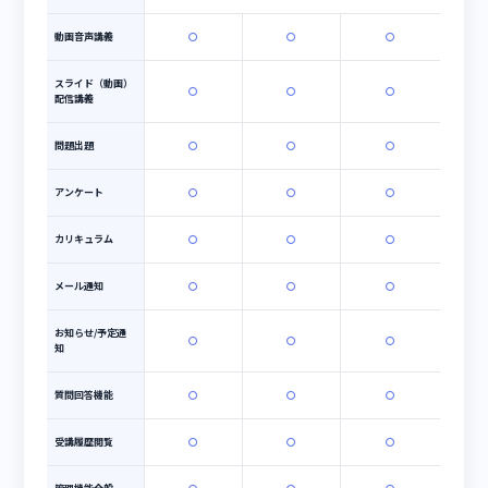
質問と回答
1質問（回答込） 100KB(※2)
10質問
※1 講座、講義、課題、掲示板、お知らせ、予定、質問、回答、
ル、LINEに付された添付ファイル
※2 実データ量の測定が困難かつ見積もりが難しいため、みなし
料を適用する。実際の通信量がみなし通信料を超過したとしても
なし通信料の分しかデータ通信量は増加しない。
機能詳細
通信制 - ライト
通信制 - ノーマル
通信制 - ヘビー