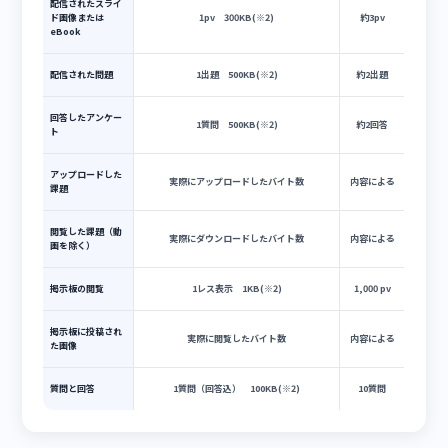
ます
高画質・・ミュージックやエンターテイメント動画など
※3 その他データ通信の内訳は以下の通りです。（下記に記載
たデータ以外の通信については料金は発生しません）
内訳
配信量計算方法
1MBあたり
の送信数
各種(※1)添付フ
実際にダウンロード／アップロードしたデータ
内容による
ァイル
量
お知らせ・予定の
1pv 10KB(※2)
約100PV
閲覧
送信されたメール
1メール 10KB(※2) ※添付ファイルは別
約100通