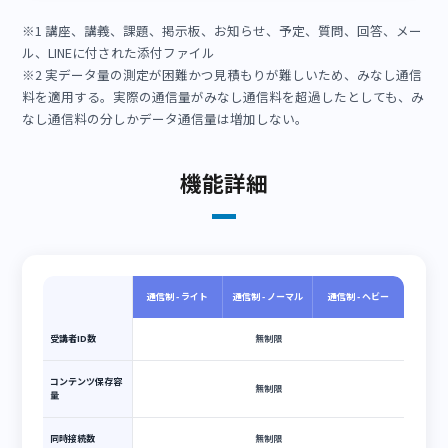
配信されたLINE
1PUSH 10KB(※2) ※添付ファイルは別
約100通
配信されたスライ
ド画像または
1pv 300KB(※2)
約3pv
eBook
配信された問題
1出題 500KB(※2)
約2出題
回答したアンケー
1質問 500KB(※2)
約2回答
ト
アップロードした
実際にアップロードしたバイト数
内容による
課題
閲覧した課題（動
実際にダウンロードしたバイト数
内容による
画を除く）
掲示板の閲覧
1レス表示 1KB(※2)
1,000 pv
掲示板に投稿され
実際に閲覧したバイト数
内容による
た画像