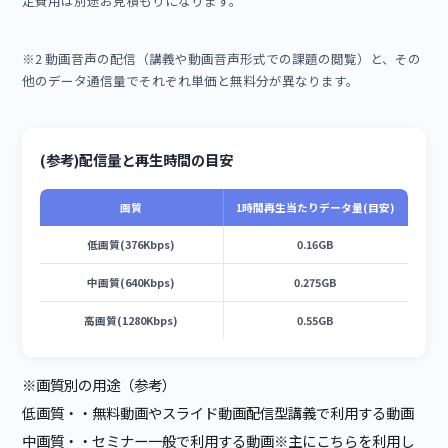
管理者ID料金
300円／ID
管理セクション
500円／1セクショ
250円／1セクショ
-
ン
ン
販売セクション
1,000円／1セクシ
500円／1セクショ
-
ョン
ン
サイトカスタマイ
開発費の30%
開発費の25%
開発費の20%
ズ(FSE)
(最低10,000円/月)
(最低10,000円/月)
(最低10,000円/月)
オプション料金
機能一覧
を参照
※1 フレキシブルデザインによるサイトカスタマイズに関わる初
定費用は別途お見積もりになります。