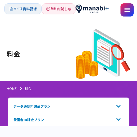
資料請求
お試し版
まずは
無料
料金
HOME
料金
データ通信料課金プラン
受講者ID課金プラン