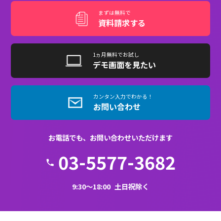
スライド（動画）
〇
〇
〇
配信講義
問題出題
〇
〇
〇
アンケート
〇
〇
〇
カリキュラム
〇
〇
〇
メール通知
〇
〇
〇
お知らせ/予定通
〇
〇
〇
知
質問回答機能
〇
〇
〇
受講履歴閲覧
〇
〇
〇
管理機能全般
〇
〇
〇