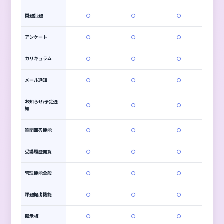
利用可能機能
機能一覧
を参照
無料受講者ID数
100 ID
500 ID
1,500 ID
受講者ID料金
300円／1 ID
150円／1 ID
75円／1 ID
無料管理者ID数
5 ID
20 ID
100 ID
管理者ID数
300円／1 ID
サイトカスタマイ
開発費の30%
開発費の25%
開発費の20%
ズ(FSE)
(最低10,000円/月)
(最低10,000円/月)
(最低10,000円/月)
オプション料金
機能一覧
を参照
※1 フレキシブルデザインによるサイトカスタマイズに関わる初