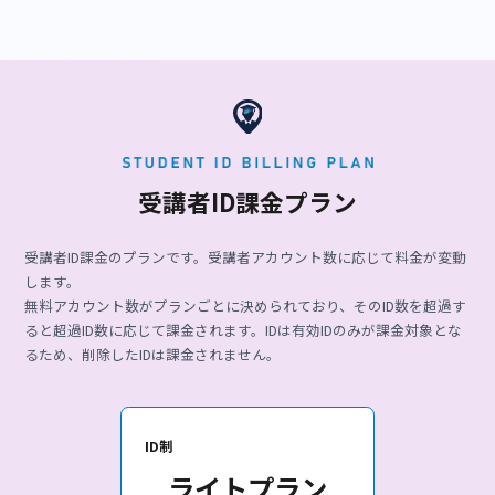
お知らせ/予定通
〇
〇
〇
知
質問回答機能
〇
〇
〇
受講履歴閲覧
〇
〇
〇
管理機能全般
〇
〇
〇
課題提出機能
×
〇
〇
掲示板
×
〇
〇
セクション
×
〇
〇
LINE連携
Option（＋
×
〇
5,000円/月）