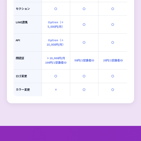
定費用は別途お見積もりになります。
機能詳細
ID制 - ライト
ID制 - ノーマル
ID制 - ヘビー
受講者ID数
無制限
コンテンツ保存容
無制限
量
同時接続数
無制限
動画音声講義
〇
〇
〇