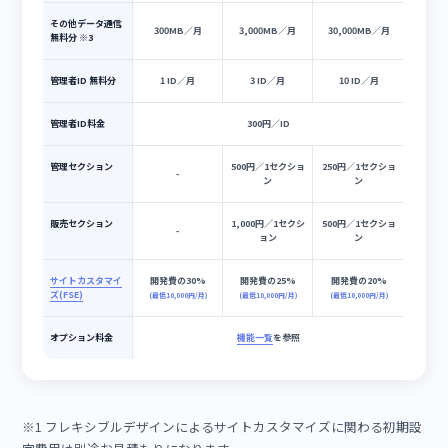
通信制 - ライト
通信制 - ノーマル
通信制 - ヘビー
初期費用
50,000円（※1）
月額料金
12,000円
32,000円
100,000円
利用可能機能
機能一覧
を参照
動画音声配信料金
300円／GB
150円／GB
75円／GB
動画音声配信量 無
10GB／月
100GB／月
1,000GB／月
料分 ※2
その他データ通信
4円／MB
2円／MB
1円／MB
料金
その他データ通信
300MB／月
3,000MB／月
30,000MB／月
無料分 ※3
管理者ID 無料分
1 ID／月
3 ID／月
10 ID／月