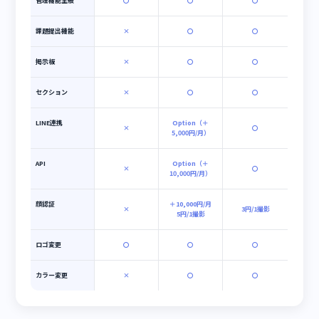
受講者ID数
無制限
コンテンツ保存容
無制限
量
同時接続数
無制限
動画音声講義
〇
〇
〇
スライド（動画）
〇
〇
〇
配信講義
問題出題
〇
〇
〇
アンケート
〇
〇
〇
カリキュラム
〇
〇
〇
メール通知
〇
〇
〇