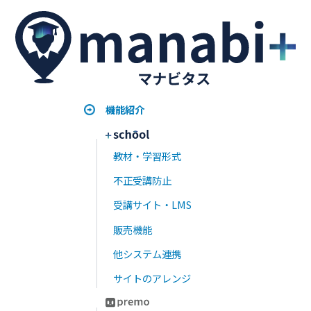
課題提出機能
〇
〇
〇
掲示板
〇
〇
〇
セクション
〇
〇
〇
LINE連携
Option（＋
〇
〇
5,000円/月）
API
Option（＋
〇
〇
10,000円/月）
顔認証
＋10,000円/月
50円/1受講者ID
25円/1受講者ID
100円/1受講者ID
ロゴ変更
〇
〇
〇
カラー変更
×
〇
〇