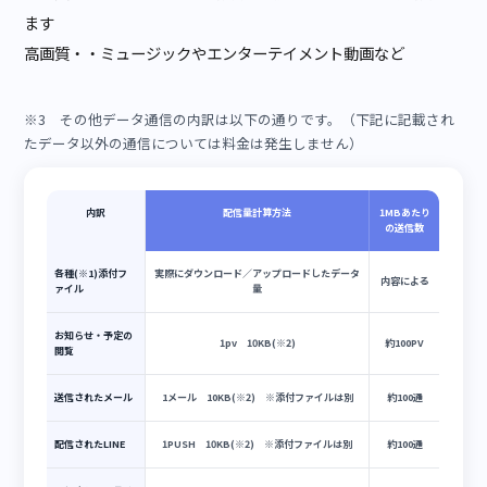
※2 動画音声の配信（講義や動画音声形式での課題の閲覧）と、
他のデータ通信量でそれぞれ単価と無料分が異なります。
(参考)配信量と再生時間の目安
画質
1時間再生当たりデータ量(目安)
低画質(376Kbps)
0.16GB
中画質(640Kbps)
0.275GB
高画質(1280Kbps)
0.55GB
※画質別の用途（参考）
低画質・・無料動画やスライド動画配信型講義で利用する動
中画質・・セミナー一般で利用する動画※主にこちらを利用