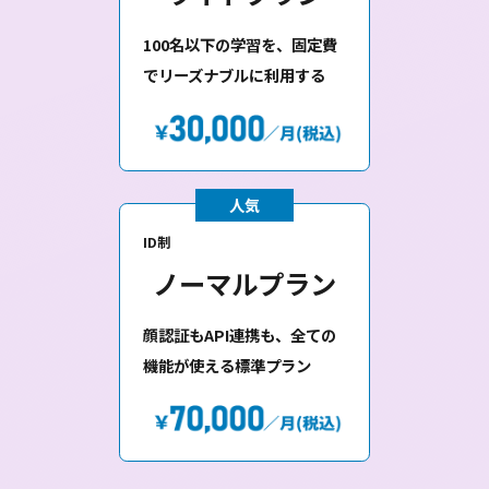
API
Option（＋
×
〇
10,000円/月）
顔認証
＋10,000円/月
×
3円/1撮影
5円/1撮影
ロゴ変更
〇
〇
〇
カラー変更
×
〇
〇