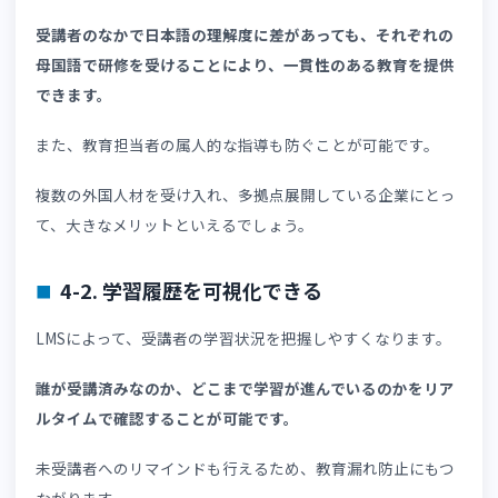
ます。
言語の違いによる認識のずれを防ぎ、研修内容の正
な理解につながるのです。
資格講座や社内研修のオンライン化を検討しているものの
なにからすればよいか悩む企業も少なくありません。👉
「
修をオンライン化するには？」
では、eラーニング導入の
テップを詳しく解説しています。あわせて参考にしてくだ
い。
4. 外国人材教育にLMSを導入するメリット
外国人材への教育にLMSを活用することで、研修効果の向
や研修管理の効率化を図れます。ここでは、LMSを導入す
具体的なメリットを3つ解説します。