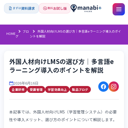
資料請求
お試し版
まずは
無料
ブロ
外国人材向けLMSの選び方｜多言語eラーニング導入の
HOME
グ
ントを解説
外国人材向けLMSの選び方｜多言語e
ラーニング導入のポイントを解説
2026年6月16日
企業研修
受講管理
学習効果向上
製品ブログ
本記事では、外国人材向けLMS（学習管理システム）の必