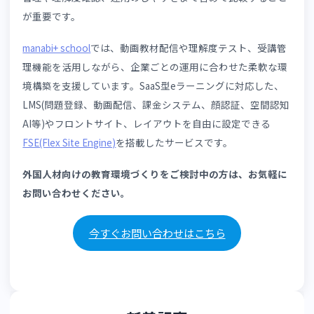
ヒントや解説の表示、制限時間や解答回数の設定にも対応
ており、受講者はモチベーションを保ちながら理解を深め
すいでしょう。
LMSによる理解度テストの作り方については、👉
「LMS理
度テストの作り方」
で詳しく解説しています。あわせてご
ください。
7-3. 受講管理の効率化
manabi+ school
は、受講履歴や進捗状況の一元管理によっ
受講管理の効率化を図れるeラーニングシステムです。
大規模運用にも対応しているため、数万人規模の企業でも
題なく運用できます。
複数拠点や多数の受講者を抱える企業でも、スムーズな受