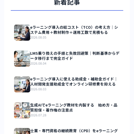
と効率的な運用・管理が実現するでしょう。
また、学習データはCSV形式で出力が可能であり、データ
分析しながら教育の質を高められます。
詳しくは、👉
「CSV出力・レポートで活用する学習データ
析方法」
をご覧ください。
7-4. 柔軟なカスタマイズ対応
manabi+ school
は標準機能だけでなく、受講フローや画面
ザイン、外部システム連携など、要件に応じたカスタマイ
にも対応。
自社独自の研修制度や運用ルールに合わせて構築できるた
め、長期的な運用にも適しています。